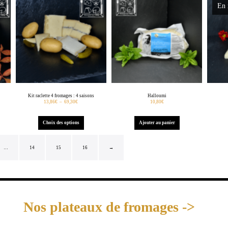
En 
Kit raclette 4 fromages : 4 saisons
Halloumi
13,86
€
–
69,30
€
10,80
€
Choix des options
Ajouter au panier
…
14
15
16
→
Nos plateaux de fromages ->