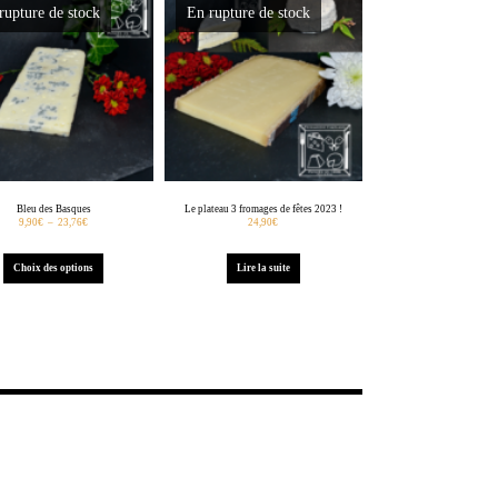
rupture de stock
En rupture de stock
Bleu des Basques
Le plateau 3 fromages de fêtes 2023 !
9,90
€
–
23,76
€
24,90
€
Choix des options
Lire la suite