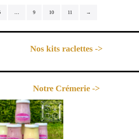
6
…
9
10
11
→
Nos kits raclettes ->
Notre Crémerie ->