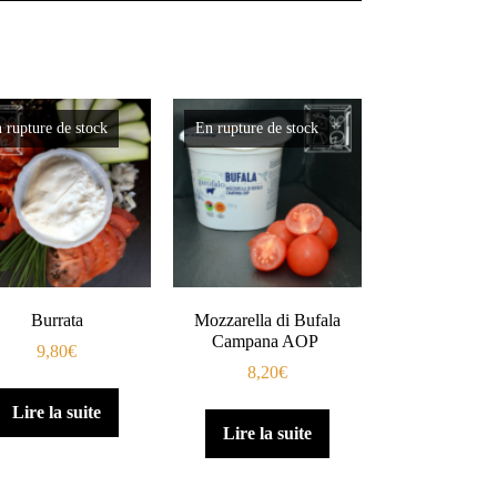
 rupture de stock
En rupture de stock
Burrata
Mozzarella di Bufala
Campana AOP
9,80
€
8,20
€
Lire la suite
Lire la suite