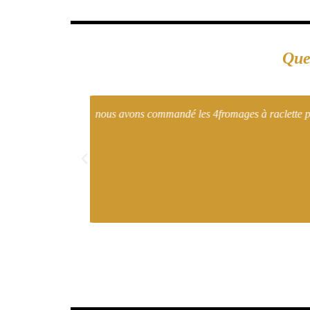
Que
 parfaite. nous
" De superbe fromages, toujours extra et surt