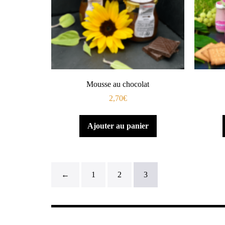
Mousse au chocolat
2,70
€
Ajouter au panier
←
1
2
3