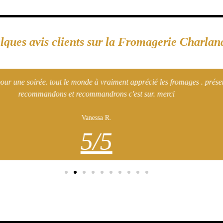
lques avis clients sur la Fromagerie Charlan
out la bonne humeur du vendeur, avec en prime toujours de très bon con
sur le marché de la Flèche
continuer comme ca vous ete top!! "
Anne Charlotte A.
5/5