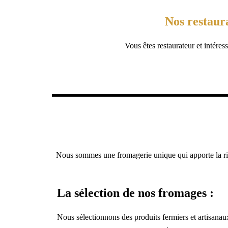
Nos restaur
Vous êtes restaurateur et intére
Titre de la
diapositive
Nous sommes une fromagerie unique qui apporte la riche
Lorem ipsum dolor sit
amet, consectetur
La sélection de nos fromages :
adipiscing elit. Ut elit
tellus, luctus nec
Nous sélectionnons des produits fermiers et artisanaux
ullamcorper mattis,