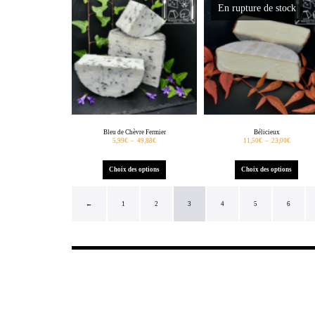
En rupture de stock
Bleu de Chèvre Fermier
Bélicieux
5,99
€
–
49,88
€
11,50
€
–
23,00
€
Choix des options
Choix des options
←
1
2
3
4
5
6