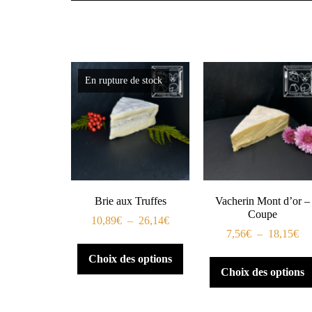
En rupture de stock
Brie aux Truffes
Vacherin Mont d’or –
Coupe
10,89
€
–
26,14
€
7,56
€
–
18,15
€
Choix des options
Choix des options