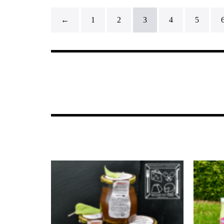
←
1
2
3
4
5