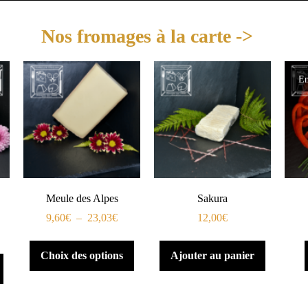
Nos fromages à la carte ->
En
Meule des Alpes
Sakura
9,60
€
–
23,03
€
12,00
€
Choix des options
Ajouter au panier