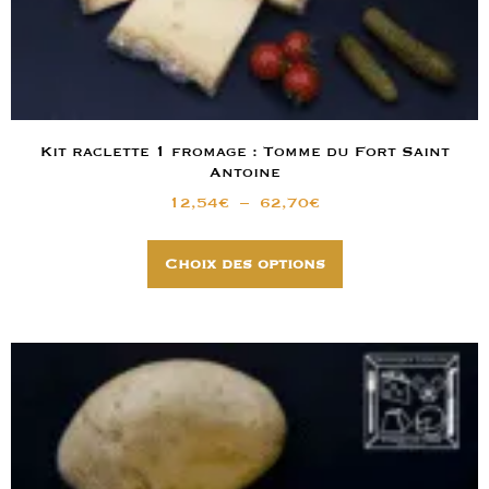
Kit raclette 1 fromage : Tomme du Fort Saint
Antoine
12,54
€
–
62,70
€
Choix des options