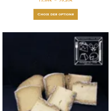
15,84
€
–
79,20
€
Choix des options