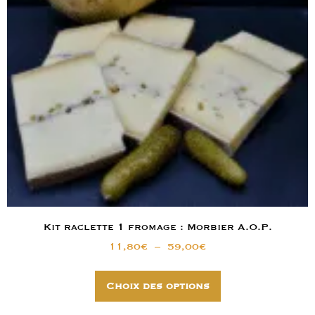
Kit raclette 1 fromage : Morbier A.O.P.
11,80
€
–
59,00
€
Choix des options