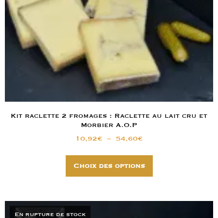
Kit raclette 2 fromages : Raclette au lait cru et
Morbier A.O.P
10,92
€
–
54,60
€
Choix des options
En rupture de stock