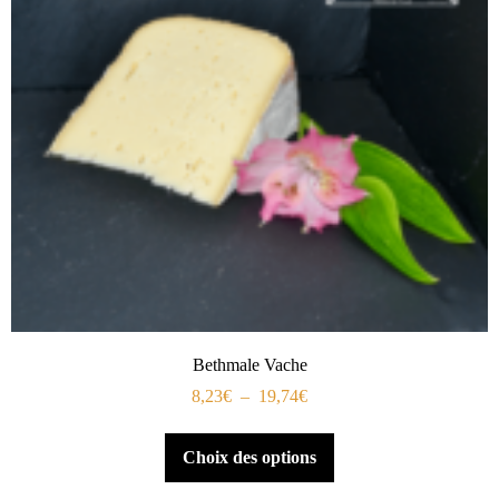
Bethmale Vache
8,23
€
–
19,74
€
Choix des options