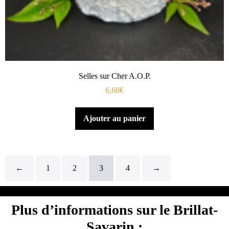
Selles sur Cher A.O.P.
6,60
€
Ajouter au panier
←
1
2
3
4
→
Plus d’informations sur le Brillat-
Savarin :