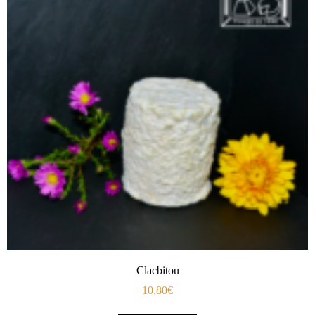
Clacbitou
10,80
€