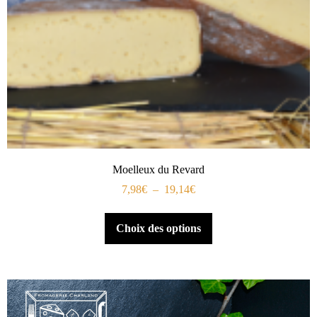
Moelleux du Revard
7,98
€
–
19,14
€
Choix des options