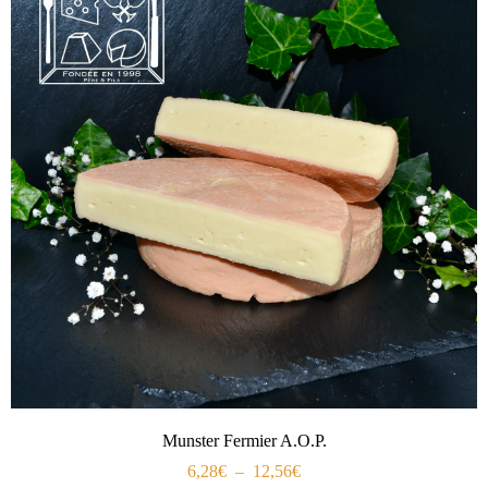
Munster Fermier A.O.P.
6,28
€
–
12,56
€