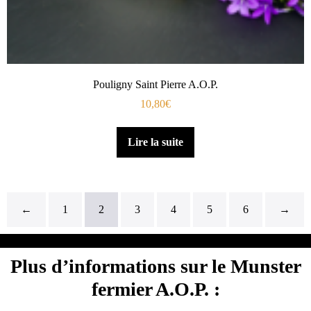
Pouligny Saint Pierre A.O.P.
10,80
€
Lire la suite
←
1
2
3
4
5
6
→
Plus d’informations sur le Munster
fermier A.O.P. :