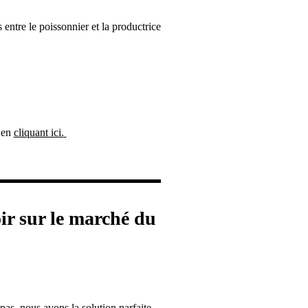
entre le poissonnier et la productrice
e en
cliquant ici.
ir sur le marché du
as, nous avons la solution parfaite