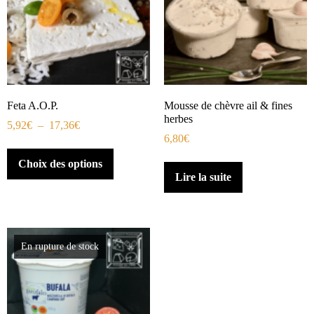
Feta A.O.P.
Mousse de chèvre ail & fines
herbes
5,92
€
–
17,36
€
6,80
€
Choix des options
Lire la suite
En rupture de stock