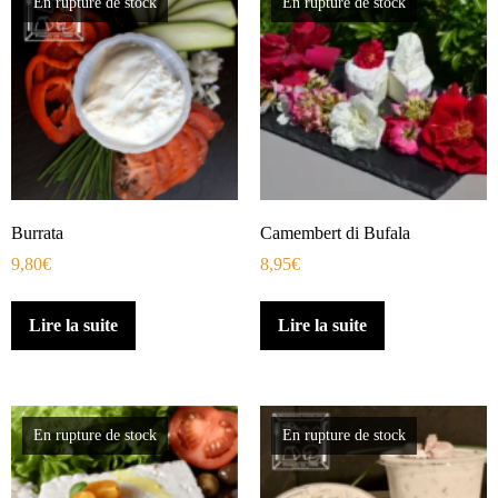
En rupture de stock
En rupture de stock
Burrata
Camembert di Bufala
9,80
€
8,95
€
Lire la suite
Lire la suite
En rupture de stock
En rupture de stock